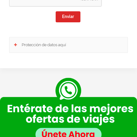
Enviar
Protección de datos aquí
Responsable
: Club Europeo de Automovilistas Viajes, S.A. como responsable de esta
web.
Finalidad de la recogida y tratamiento de los datos personales
: Dar respuesta a la
consulta planteada.
Legitimación
: Consentimiento del interesado.
Destinatarios
: Plataforma de Mail marketing-Empresas del grupo CEA.
Información adicional
: En la
Política de Privacidad
de VIAJESCEA encontrarás
información adicional sobre la recopilación y el uso de su información personal por parte
de VIAJESCEA, incluida información sobre acceso, conservación, rectificación, eliminación,
seguridad y otros temas.