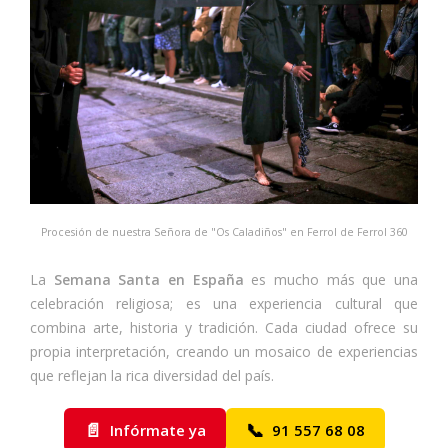
Procesión de nuestra Señora de "Os Caladiños" en Ferrol de Ferrol 360
La
Semana Santa en España
es mucho más que una
celebración religiosa; es una experiencia cultural que
combina arte, historia y tradición. Cada ciudad ofrece su
propia interpretación, creando un mosaico de experiencias
que reflejan la rica diversidad del país.
📄
📞
Infórmate ya
91 557 68 08