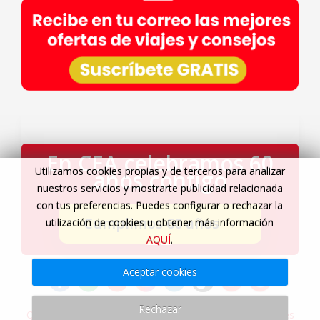
En CEA celebramos 60
Utilizamos cookies propias y de terceros para analizar
años contigo
nuestros servicios y mostrarte publicidad relacionada
con tus preferencias. Puedes configurar o rechazar la
Cumplimos 60 años
→
utilización de cookies u obtener más información
AQUÍ
.
Aceptar cookies
Rechazar
Quiénes somos
|
Servicios Viajes CEA
|
Agencia de viajes