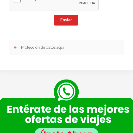
Enviar
Protección de datos aquí
Responsable
: Club Europeo de Automovilistas Viajes, S.A. como responsable de esta
web.
Finalidad de la recogida y tratamiento de los datos personales
: Dar respuesta a la
consulta planteada.
Legitimación
: Consentimiento del interesado.
Destinatarios
: Plataforma de Mail marketing-Empresas del grupo CEA.
Información adicional
: En la
Política de Privacidad
de VIAJESCEA encontrarás
información adicional sobre la recopilación y el uso de su información personal por parte
de VIAJESCEA, incluida información sobre acceso, conservación, rectificación, eliminación,
seguridad y otros temas.