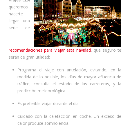
queremos
hacerte
llegar una
serie de
recomendaciones para viajar esta navidad
, que seguro te
serán de gran utilidad:
Programa el viaje con antelación, evitando, en la
medida de lo posible, los días de mayor afluencia de
tráfico, consulta el estado de las carreteras, y la
predicción meteorológica.
Es preferible viajar durante el día.
Cuidado con la calefacción en coche. Un exceso de
calor produce somnolencia.