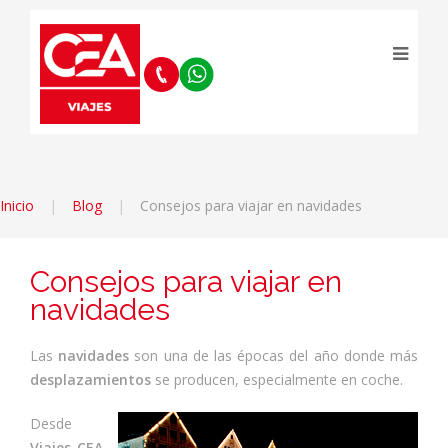
Inicio
Blog
Consejos para viajar en navidades
Consejos para viajar en
navidades
Las
navidades
son una de las épocas del año donde más
desplazamientos
se producen, especialmente en coche.
Desde
Viajes CEA