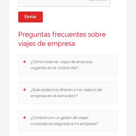
Enviar
Preguntas frecuentes sobre
viajes de empresa
¿Cómo reservar viajes de empresa
urgentes en el mismo día?
En Viajes CEA gestionamos viajes de empresa
¿Qué asistencia ofrecen a los viajeros de
urgentes con confirmación inmediata en vuelos,
empresa en el extranjero?
hoteles y alquiler de vehículos. Si tu compañía
necesita un desplazamiento imprevisto, lo
resolvemos de forma rápida y segura.
Ponemos a disposición de cada empleado que
¿Contaré con un gestor de viajes
viaje por motivos laborales un servicio de
corporativos asignado a mi empresa?
asistencia 24/7 en viajes de empresa, con
asesoramiento médico y legal telefónico gratuito