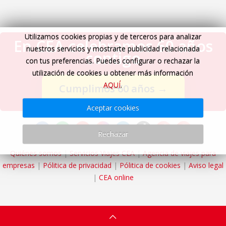
Utilizamos cookies propias y de terceros para analizar
En CEA celebramos 60 años
nuestros servicios y mostrarte publicidad relacionada
contigo
con tus preferencias. Puedes configurar o rechazar la
utilización de cookies u obtener más información
AQUÍ
.
Cumplimos 60 años
→
Aceptar cookies
Rechazar
Quiénes somos
|
Servicios Viajes CEA
|
Agencia de viajes para
empresas
|
Pólitica de privacidad
|
Pólitica de cookies
|
Aviso legal
|
CEA online