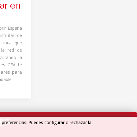
ar en
brir España
isfrutar de
a local que
 la red de
ilitando la
jes CEA te
lares para
idable.
igo
s preferencias. Puedes configurar o rechazar la