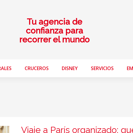
Tu agencia de
confianza para
recorrer el mundo
RALES
CRUCEROS
DISNEY
SERVICIOS
EM
Viaje a París organizado: qu