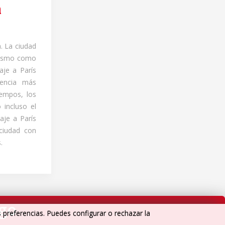
a
. La ciudad
cismo como
aje a París
iencia más
empos, los
 incluso el
aje a París
ciudad con
.
igo
s preferencias. Puedes configurar o rechazar la