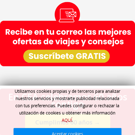
Utilizamos cookies propias y de terceros para analizar
En CEA celebramos 60 años
nuestros servicios y mostrarte publicidad relacionada
contigo
con tus preferencias. Puedes configurar o rechazar la
utilización de cookies u obtener más información
AQUÍ
.
Cumplimos 60 años
→
Aceptar cookies