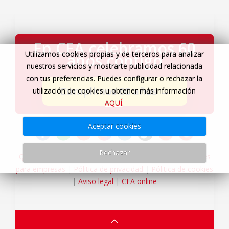
En CEA celebramos 60
Utilizamos cookies propias y de terceros para analizar
años contigo
nuestros servicios y mostrarte publicidad relacionada
con tus preferencias. Puedes configurar o rechazar la
Cumplimos 60 años
→
utilización de cookies u obtener más información
AQUÍ
.
Aceptar cookies
Rechazar
Quiénes somos
|
Servicios Viajes CEA
|
Agencia de viajes
para empresas
|
Pólitica de privacidad
|
Pólitica de cookies
|
Aviso legal
|
CEA online