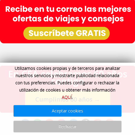
Utilizamos cookies propias y de terceros para analizar
En CEA celebramos 60 años
nuestros servicios y mostrarte publicidad relacionada
contigo
con tus preferencias. Puedes configurar o rechazar la
utilización de cookies u obtener más información
AQUÍ
.
Cumplimos 60 años
→
Aceptar cookies
Rechazar