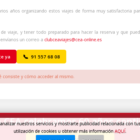
arios años organizando estos viajes de forma muy satisfactoria pa
e viaje, y tener todo preparado para hacer la reserva y que pueda
envíanos un correo a
clubceaviajes@cea-online.es
📞
te ya
91 557 68 08
é consiste y cómo acceder al mismo.
 CEA celebramos 60 años cont
analizar nuestros servicios y mostrarte publicidad relacionada con tu
utilización de cookies u obtener más información
AQUÍ
.