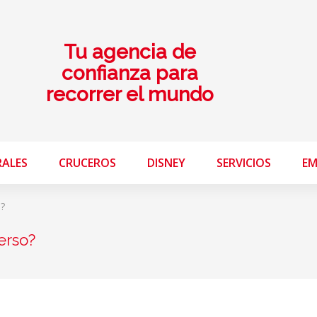
Tu agencia de
confianza para
recorrer el mundo
RALES
CRUCEROS
DISNEY
SERVICIOS
EM
o?
erso?