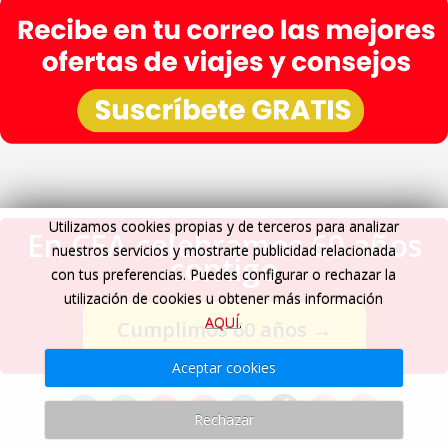
Utilizamos cookies propias y de terceros para analizar
En CEA celebramos 60 años
nuestros servicios y mostrarte publicidad relacionada
contigo
con tus preferencias. Puedes configurar o rechazar la
utilización de cookies u obtener más información
AQUÍ
.
Cumplimos 60 años
→
Aceptar cookies
Rechazar