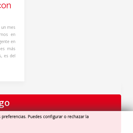
con
n un mes
nemos en
gente en
s es más
, es del
igo
s preferencias. Puedes configurar o rechazar la