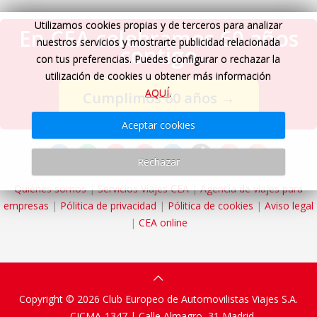
Utilizamos cookies propias y de terceros para analizar
En CEA celebramos 60 años
nuestros servicios y mostrarte publicidad relacionada
contigo
con tus preferencias. Puedes configurar o rechazar la
utilización de cookies u obtener más información
AQUÍ
.
Cumplimos 60 años
→
Aceptar cookies
Rechazar
Quiénes somos
|
Servicios Viajes CEA
|
Agencia de viajes para
empresas
|
Pólitica de privacidad
|
Pólitica de cookies
|
Aviso legal
|
CEA online
Copyright © 2026 Club Europeo de Automovilistas Viajes S.A.
- CICMA-1347 |
Calle Almagro, 31
Madrid