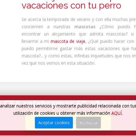
vacaciones con tu perro
Se acerca la temporada de verano y con ella muchas pr
conciernen a nuestras
mascotas
¿Cómo puedo ha
encontrar un alojamiento que admita mascotas? s
llevarme a mi
mascota de viaje
, ¿Qué puedo hacer con e
puedo permitirme gastar más estas vacaciones que h
mascota?... y como estas, infinitas inquietudes que nos i
vez que nos vemos en esta situación.
 CEA celebramos 60 años cont
analizar nuestros servicios y mostrarte publicidad relacionada con tu
utilización de cookies u obtener más información
AQUÍ
.
Cumplimos 60 años
→
Aceptar cookies
Rechazar