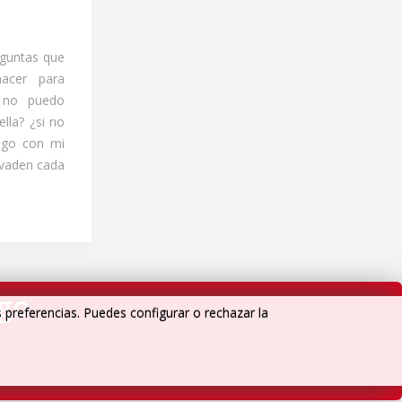
eguntas que
cer para
i no puedo
lla? ¿si no
ago con mi
nvaden cada
igo
s preferencias. Puedes configurar o rechazar la