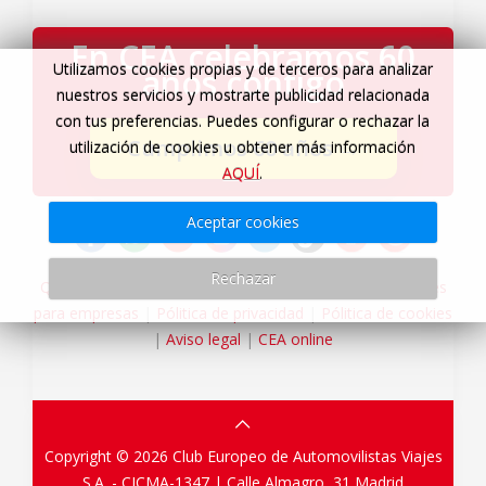
En CEA celebramos 60
Utilizamos cookies propias y de terceros para analizar
años contigo
nuestros servicios y mostrarte publicidad relacionada
con tus preferencias. Puedes configurar o rechazar la
Cumplimos 60 años
→
utilización de cookies u obtener más información
AQUÍ
.
Aceptar cookies
Rechazar
Quiénes somos
|
Servicios Viajes CEA
|
Agencia de viajes
para empresas
|
Pólitica de privacidad
|
Pólitica de cookies
|
Aviso legal
|
CEA online
Copyright © 2026 Club Europeo de Automovilistas Viajes
S.A. - CICMA-1347 |
Calle Almagro, 31
Madrid