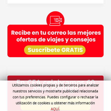
En CEA celebramos 60
Utilizamos cookies propias y de terceros para analizar
años contigo
nuestros servicios y mostrarte publicidad relacionada
con tus preferencias. Puedes configurar o rechazar la
Cumplimos 60 años
→
utilización de cookies u obtener más información
AQUÍ
.