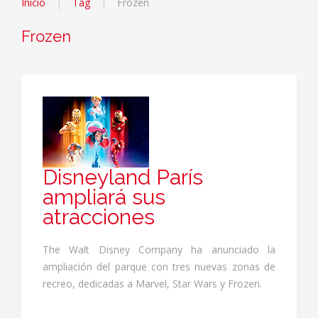
Inicio
Tag
Frozen
Frozen
Disneyland París
ampliará sus
atracciones
The Walt Disney Company ha anunciado la
ampliación del parque con tres nuevas zonas de
recreo, dedicadas a Marvel, Star Wars y Frozen.