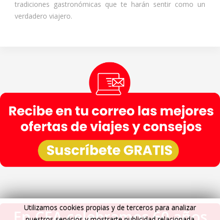
tradiciones gastronómicas que te harán sentir como un
verdadero viajero.
Utilizamos cookies propias y de terceros para analizar
En CEA celebramos 60 años
nuestros servicios y mostrarte publicidad relacionada