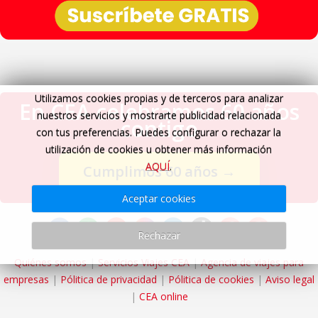
Utilizamos cookies propias y de terceros para analizar
En CEA celebramos 60 años
nuestros servicios y mostrarte publicidad relacionada
contigo
con tus preferencias. Puedes configurar o rechazar la
utilización de cookies u obtener más información
AQUÍ
.
Cumplimos 60 años
→
Aceptar cookies
Rechazar
Quiénes somos
|
Servicios Viajes CEA
|
Agencia de viajes para
empresas
|
Pólitica de privacidad
|
Pólitica de cookies
|
Aviso legal
|
CEA online