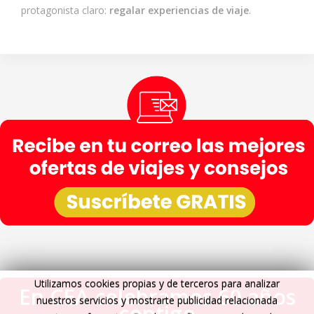
protagonista claro:
regalar experiencias de viaje
.
Utilizamos cookies propias y de terceros para analizar
En CEA celebramos 60 años
nuestros servicios y mostrarte publicidad relacionada
contigo