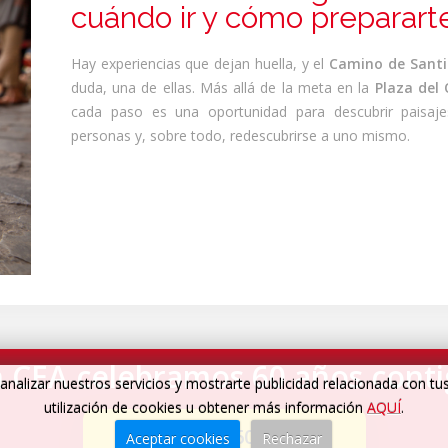
cuándo ir y cómo preparart
Hay experiencias que dejan huella, y el
Camino de Sant
duda, una de ellas. Más allá de la meta en la
Plaza del
cada paso es una oportunidad para descubrir paisaje
personas y, sobre todo, redescubrirse a uno mismo.
 CEA celebramos 60 años cont
analizar nuestros servicios y mostrarte publicidad relacionada con tu
utilización de cookies u obtener más información
AQUÍ
.
Cumplimos 60 años
→
Aceptar cookies
Rechazar