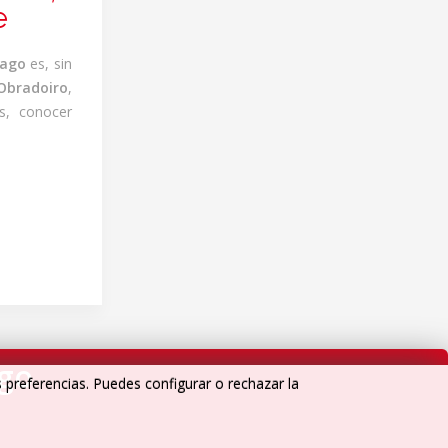
e
iago
es, sin
 Obradoiro
,
s, conocer
igo
s preferencias. Puedes configurar o rechazar la