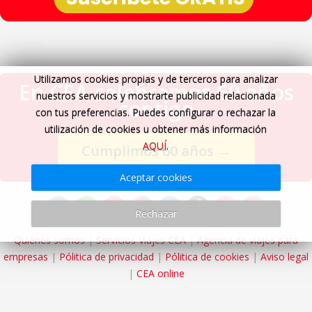
Utilizamos cookies propias y de terceros para analizar
En CEA celebramos 60 años
nuestros servicios y mostrarte publicidad relacionada
contigo
con tus preferencias. Puedes configurar o rechazar la
utilización de cookies u obtener más información
AQUÍ
.
Cumplimos 60 años
→
Aceptar cookies
Rechazar
Quiénes somos
|
Servicios Viajes CEA
|
Agencia de viajes para
empresas
|
Pólitica de privacidad
|
Pólitica de cookies
|
Aviso legal
|
CEA online