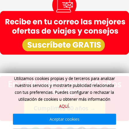
Utilizamos cookies propias y de terceros para analizar
En CEA celebramos 60 años
nuestros servicios y mostrarte publicidad relacionada
contigo
con tus preferencias. Puedes configurar o rechazar la
utilización de cookies u obtener más información
AQUÍ
.
Cumplimos 60 años
→
Aceptar cookies