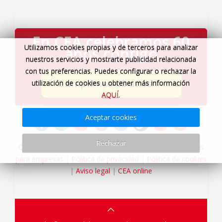
En CEA celebramos 60
Utilizamos cookies propias y de terceros para analizar
años contigo
nuestros servicios y mostrarte publicidad relacionada
con tus preferencias. Puedes configurar o rechazar la
Cumplimos 60 años
→
utilización de cookies u obtener más información
AQUÍ
.
Aceptar cookies
Rechazar
Quiénes somos
|
Servicios Viajes CEA
|
Agencia de viajes
para empresas
|
Pólitica de privacidad
|
Pólitica de cookies
|
Aviso legal
|
CEA online