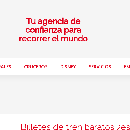
Tu agencia de
confianza para
recorrer el mundo
RALES
CRUCEROS
DISNEY
SERVICIOS
EM
Billetes de tren baratos ¿e