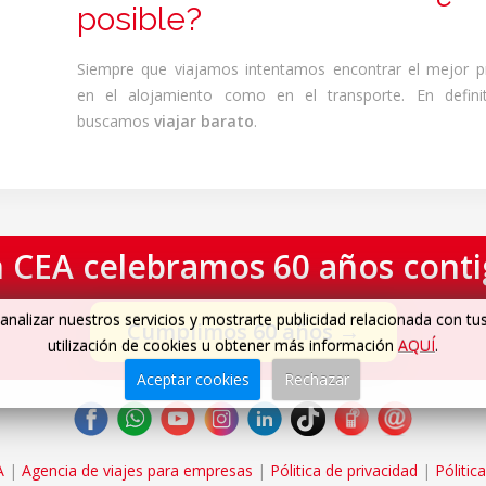
posible?
Siempre que viajamos intentamos encontrar el mejor p
en el alojamiento como en el transporte. En definit
buscamos
viajar barato
.
 CEA celebramos 60 años cont
analizar nuestros servicios y mostrarte publicidad relacionada con tu
Cumplimos 60 años
→
utilización de cookies u obtener más información
AQUÍ
.
Aceptar cookies
Rechazar
A
|
Agencia de viajes para empresas
|
Pólitica de privacidad
|
Pólitic