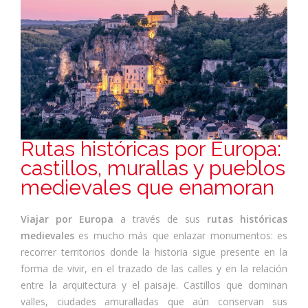
Rutas históricas por Europa:
castillos, murallas y pueblos
medievales que enamoran
Viajar por Europa
a través de sus
rutas históricas
medievales
es mucho más que enlazar monumentos: es
recorrer territorios donde la historia sigue presente en la
forma de vivir, en el trazado de las calles y en la relación
entre la arquitectura y el paisaje. Castillos que dominan
valles, ciudades amuralladas que aún conservan sus