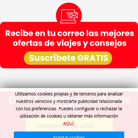
Utilizamos cookies propias y de terceros para analizar
En CEA celebramos 60 años
nuestros servicios y mostrarte publicidad relacionada
contigo
con tus preferencias. Puedes configurar o rechazar la
utilización de cookies u obtener más información
AQUÍ
.
Cumplimos 60 años
→
Aceptar cookies