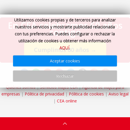
Utilizamos cookies propias y de terceros para analizar
En CEA celebramos 60 años
nuestros servicios y mostrarte publicidad relacionada
contigo
con tus preferencias. Puedes configurar o rechazar la
utilización de cookies u obtener más información
AQUÍ
.
Cumplimos 60 años
→
Aceptar cookies
Rechazar
Quiénes somos
|
Servicios Viajes CEA
|
Agencia de viajes para
empresas
|
Pólitica de privacidad
|
Pólitica de cookies
|
Aviso legal
|
CEA online