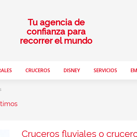
Tu agencia de
confianza para
recorrer el mundo
RALES
CRUCEROS
DISNEY
SERVICIOS
EM
s
ítimos
Cruceros fluviales o crucer