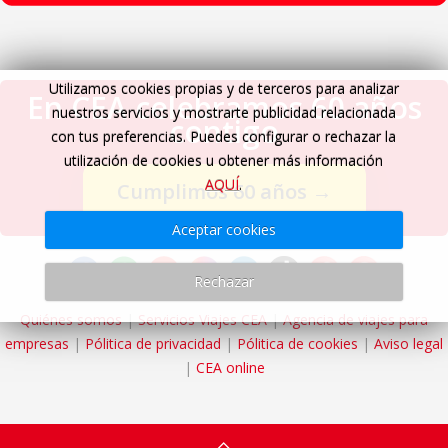
Utilizamos cookies propias y de terceros para analizar
En CEA celebramos 60 años
nuestros servicios y mostrarte publicidad relacionada
contigo
con tus preferencias. Puedes configurar o rechazar la
utilización de cookies u obtener más información
AQUÍ
.
Cumplimos 60 años
→
Aceptar cookies
Rechazar
Quiénes somos
|
Servicios Viajes CEA
|
Agencia de viajes para
empresas
|
Pólitica de privacidad
|
Pólitica de cookies
|
Aviso legal
|
CEA online