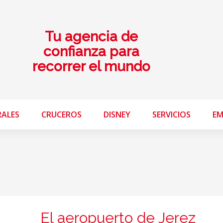
Tu agencia de
confianza para
recorrer el mundo
RALES
CRUCEROS
DISNEY
SERVICIOS
EM
El aeropuerto de Jerez