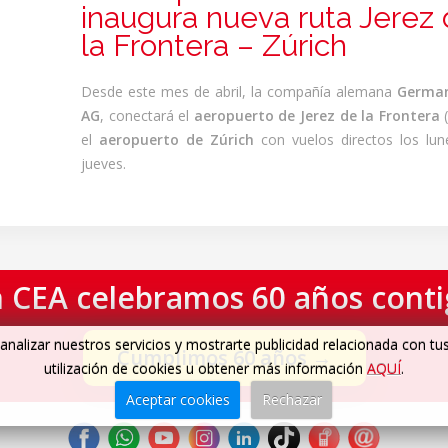
inaugura nueva ruta Jerez
la Frontera – Zúrich
Desde este mes de abril, la compañía alemana
German
AG
, conectará el
aeropuerto de Jerez de la Frontera
(
el
aeropuerto de Zúrich
con vuelos directos los lun
jueves.
 CEA celebramos 60 años cont
analizar nuestros servicios y mostrarte publicidad relacionada con tu
Cumplimos 60 años
→
utilización de cookies u obtener más información
AQUÍ
.
Aceptar cookies
Rechazar