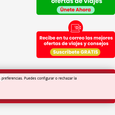
Empresas del grupo CEA.
Información adicional
: En la
Política de Privacidad
de
VIAJESCEA encontrarás información adicional sobre la
recopilación y el uso de su información personal por
parte de VIAJESCEA, incluida información sobre acceso,
conservación, rectificación, eliminación, seguridad y
otros temas.
igo
s preferencias. Puedes configurar o rechazar la