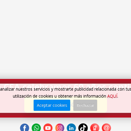
 CEA celebramos 60 años cont
analizar nuestros servicios y mostrarte publicidad relacionada con tu
utilización de cookies u obtener más información
AQUÍ
.
Cumplimos 60 años
→
Aceptar cookies
Rechazar