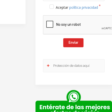
Aceptar
política privacidad
Enviar
Protección de datos aquí
Responsable
: Club Europeo de Automovilistas Viajes,
S.A. como responsable de esta web.
Finalidad de la recogida y tratamiento de los datos
personales
: Dar respuesta a la consulta planteada.
Legitimación
: Consentimiento del interesado.
Destinatarios
: Plataforma de Mail marketing-