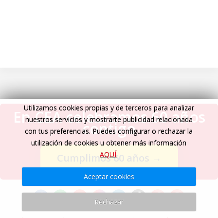
Utilizamos cookies propias y de terceros para analizar
En CEA celebramos 60 años
nuestros servicios y mostrarte publicidad relacionada
contigo
con tus preferencias. Puedes configurar o rechazar la
utilización de cookies u obtener más información
AQUÍ
.
Cumplimos 60 años
→
Aceptar cookies
Rechazar