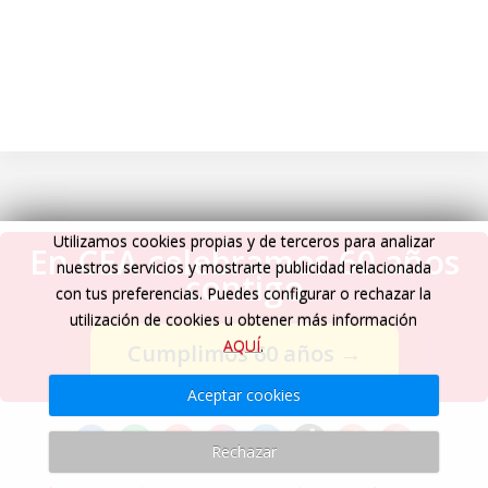
Utilizamos cookies propias y de terceros para analizar
En CEA celebramos 60 años
nuestros servicios y mostrarte publicidad relacionada
contigo
con tus preferencias. Puedes configurar o rechazar la
utilización de cookies u obtener más información
AQUÍ
.
Cumplimos 60 años
→
Aceptar cookies
Rechazar