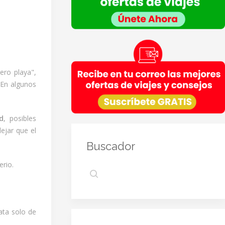
Empresas del grupo CEA.
Información adicional
: En la
Política de Privacidad
de
VIAJESCEA encontrarás información adicional sobre la
recopilación y el uso de su información personal por
parte de VIAJESCEA, incluida información sobre acceso,
conservación, rectificación, eliminación, seguridad y
otros temas.
ero playa",
 En algunos
d
, posibles
ejar que el
Buscador
erio.
rata solo de