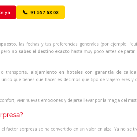
📞
te ya
91 557 68 08
supuesto
, las fechas y tus preferencias generales (por ejemplo: "qui
, pero
no sabes el destino exacto
hasta muy poco antes de partir.
 o transporte,
alojamiento en hoteles con garantía de calida
o único que tienes que hacer es decirnos qué tipo de viajero eres y d
onfort, vivir nuevas emociones y dejarse llevar por la magia del mist
orpresa?
 el factor sorpresa se ha convertido en un valor en alza. Ya no se t