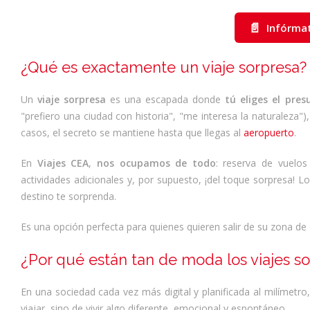
📄
Infórma
¿Qué es exactamente un viaje sorpresa?
Un
viaje sorpresa
es una escapada donde
tú eliges el pre
"prefiero una ciudad con historia", "me interesa la naturaleza")
casos, el secreto se mantiene hasta que llegas al
aeropuerto
.
En
Viajes CEA
,
nos ocupamos de todo
: reserva de vuelos
actividades adicionales y, por supuesto, ¡del toque sorpresa! L
destino te sorprenda.
Es una opción perfecta para quienes quieren salir de su zona de c
¿Por qué están tan de moda los viajes s
En una sociedad cada vez más digital y planificada al milímetro,
viajar, sino de vivir algo diferente, emocional y espontáneo.