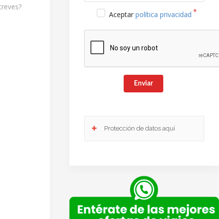
treves?
Aceptar
política privacidad
Enviar
Protección de datos aquí
Responsable
: Club Europeo de Automovilistas Viajes,
S.A. como responsable de esta web.
Finalidad de la recogida y tratamiento de los datos
personales
: Dar respuesta a la consulta planteada.
Legitimación
: Consentimiento del interesado.
Destinatarios
: Plataforma de Mail marketing-