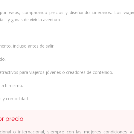
por webs, comparando precios y diseñando itinerarios. Los
viaj
a… y ganas de vivir la aventura.
nto, incluso antes de salir.
do.
atractivos para viajeros jóvenes o creadores de contenido.
s a ti mismo.
ón y comodidad.
or precio
ional o internacional, siempre con las mejores condiciones y