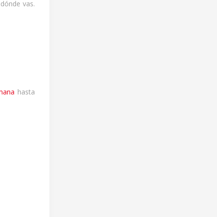
adónde vas.
emana
hasta