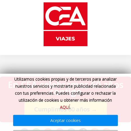
Utilizamos cookies propias y de terceros para analizar
En CEA celebramos 60 años
nuestros servicios y mostrarte publicidad relacionada
contigo
con tus preferencias. Puedes configurar o rechazar la
utilización de cookies u obtener más información
AQUÍ
.
Cumplimos 60 años
→
Aceptar cookies