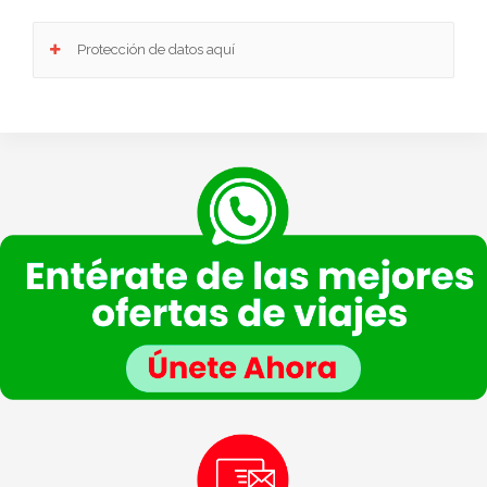
Protección de datos aquí
Responsable
: Club Europeo de Automovilistas Viajes, S.A. como responsable de esta
web.
Finalidad de la recogida y tratamiento de los datos personales
: Dar respuesta a la
consulta planteada.
Legitimación
: Consentimiento del interesado.
Destinatarios
: Plataforma de Mail marketing-Empresas del grupo CEA.
Información adicional
: En la
Política de Privacidad
de VIAJESCEA encontrarás
información adicional sobre la recopilación y el uso de su información personal por parte
de VIAJESCEA, incluida información sobre acceso, conservación, rectificación, eliminación,
seguridad y otros temas.