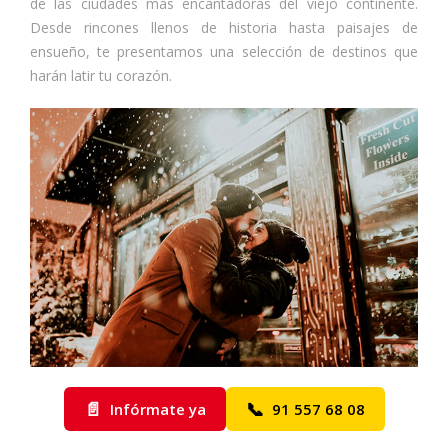
de las ciudades más encantadoras del viejo continente.
Desde rincones llenos de historia hasta paisajes de
ensueño, te presentamos una selección de destinos que
harán latir tu corazón.
📄
📞
Infórmate ya
91 557 68 08