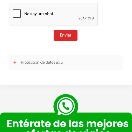
Enviar
Protección de datos aquí
Responsable
: Club Europeo de Automovilistas Viajes, S.A. como responsable de esta
web.
Finalidad de la recogida y tratamiento de los datos personales
: Dar respuesta a la
consulta planteada.
Legitimación
: Consentimiento del interesado.
Destinatarios
: Plataforma de Mail marketing-Empresas del grupo CEA.
Información adicional
: En la
Política de Privacidad
de VIAJESCEA encontrarás
información adicional sobre la recopilación y el uso de su información personal por parte
de VIAJESCEA, incluida información sobre acceso, conservación, rectificación, eliminación,