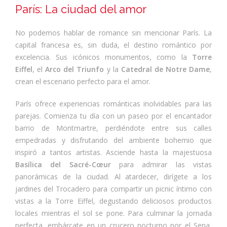
París: La ciudad del amor
No podemos hablar de romance sin mencionar París. La
capital francesa es, sin duda, el destino romántico por
excelencia. Sus icónicos monumentos, como la
Torre
Eiffel
, el
Arco del Triunfo
y la
Catedral de Notre Dame
,
crean el escenario perfecto para el amor.
París ofrece experiencias románticas inolvidables para las
parejas. Comienza tu día con un paseo por el encantador
barrio de Montmartre, perdiéndote entre sus calles
empedradas y disfrutando del ambiente bohemio que
inspiró a tantos artistas. Asciende hasta la majestuosa
Basílica del Sacré-Cœur
para admirar las vistas
panorámicas de la ciudad. Al atardecer, dirígete a los
jardines del Trocadero para compartir un picnic íntimo con
vistas a la Torre Eiffel, degustando deliciosos productos
locales mientras el sol se pone. Para culminar la jornada
perfecta, embárcate en un crucero nocturno por el Sena,