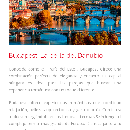
Budapest: La perla del Danubio
Conocida como el "París del Este", Budapest ofrece una
combinación perfecta de elegancia y encanto. La capital
húngara es ideal para las parejas que buscan una
experiencia romántica con un toque diferente.
Budapest ofrece experiencias románticas que combinan
relajación, belleza arquitectónica y gastronomía. Comienza
tu día sumergiéndote en las famosas
termas Széchenyi
, el
complejo termal más grande de Europa. Disfruta junto a tu