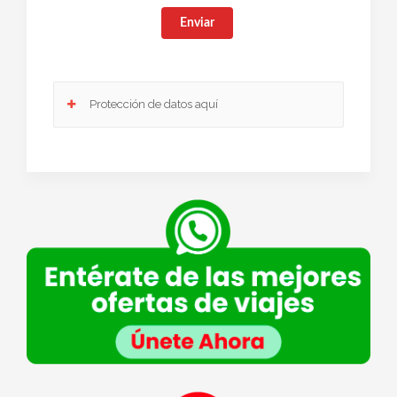
Enviar
Protección de datos aquí
Responsable
: Club Europeo de Automovilistas Viajes, S.A. como
responsable de esta web.
Finalidad de la recogida y tratamiento de los datos personales
: Dar
respuesta a la consulta planteada.
Legitimación
: Consentimiento del interesado.
Destinatarios
: Plataforma de Mail marketing-Empresas del grupo CEA.
Información adicional
: En la
Política de Privacidad
de VIAJESCEA
encontrarás información adicional sobre la recopilación y el uso de su
información personal por parte de VIAJESCEA, incluida información sobre
acceso, conservación, rectificación, eliminación, seguridad y otros temas.