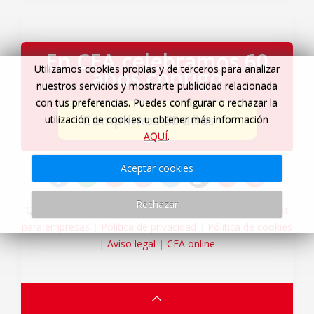
En CEA celebramos 60
Utilizamos cookies propias y de terceros para analizar
años contigo
nuestros servicios y mostrarte publicidad relacionada
con tus preferencias. Puedes configurar o rechazar la
Cumplimos 60 años
→
utilización de cookies u obtener más información
AQUÍ
.
Aceptar cookies
Rechazar
Quiénes somos
|
Servicios Viajes CEA
|
Agencia de viajes
para empresas
|
Pólitica de privacidad
|
Pólitica de cookies
|
Aviso legal
|
CEA online