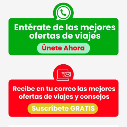
Finalidad de la recogida y tratamiento de los datos personales
: Dar
respuesta a la consulta planteada.
Legitimación
: Consentimiento del interesado.
Destinatarios
: Plataforma de Mail marketing-Empresas del grupo CEA.
Información adicional
: En la
Política de Privacidad
de VIAJESCEA
encontrarás información adicional sobre la recopilación y el uso de su
información personal por parte de VIAJESCEA, incluida información sobre
acceso, conservación, rectificación, eliminación, seguridad y otros temas.