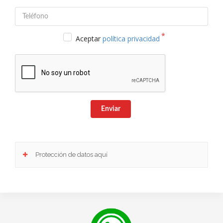
Aceptar
política privacidad
Enviar
Protección de datos aquí
Responsable
: Club Europeo de Automovilistas Viajes, S.A. como responsable de esta
web.
Finalidad de la recogida y tratamiento de los datos personales
: Dar respuesta a la
consulta planteada.