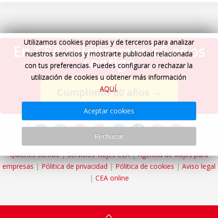
Utilizamos cookies propias y de terceros para analizar
En CEA celebramos 60 años
nuestros servicios y mostrarte publicidad relacionada
contigo
con tus preferencias. Puedes configurar o rechazar la
utilización de cookies u obtener más información
AQUÍ
.
Cumplimos 60 años
→
Aceptar cookies
Rechazar
Quiénes somos
|
Servicios Viajes CEA
|
Agencia de viajes para
empresas
|
Pólitica de privacidad
|
Pólitica de cookies
|
Aviso legal
|
CEA online