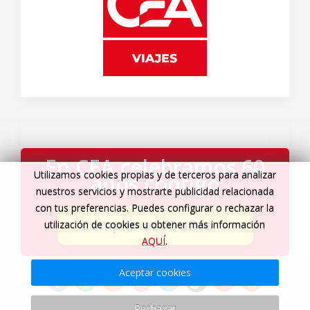
En CEA celebramos 60
Utilizamos cookies propias y de terceros para analizar
años contigo
nuestros servicios y mostrarte publicidad relacionada
con tus preferencias. Puedes configurar o rechazar la
Cumplimos 60 años
→
utilización de cookies u obtener más información
AQUÍ
.
Aceptar cookies
Rechazar