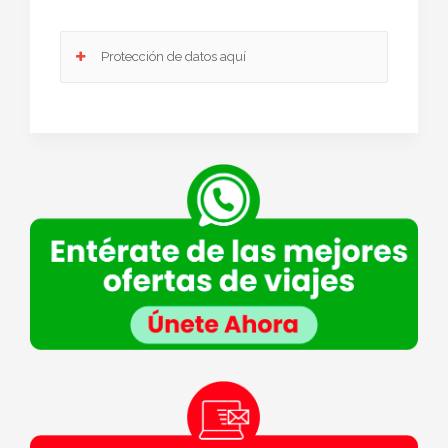
Protección de datos aquí
Responsable
: Club Europeo de Automovilistas Viajes, S.A. como
responsable de esta web.
Finalidad de la recogida y tratamiento de los datos personales
: Dar
respuesta a la consulta planteada.
Legitimación
: Consentimiento del interesado.
Destinatarios
: Plataforma de Mail marketing-Empresas del grupo CEA.
Información adicional
: En la
Política de Privacidad
de VIAJESCEA
encontrarás información adicional sobre la recopilación y el uso de su
información personal por parte de VIAJESCEA, incluida información sobre
acceso, conservación, rectificación, eliminación, seguridad y otros temas.