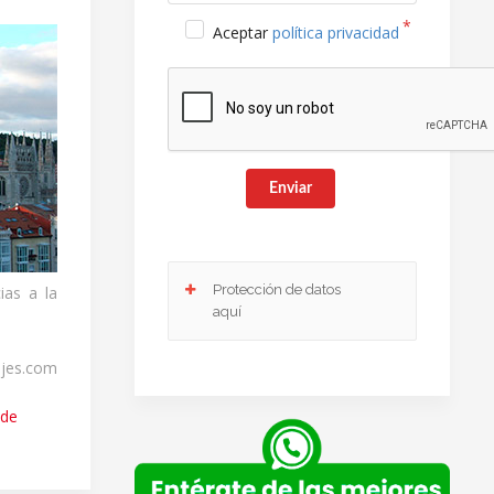
Aceptar
política privacidad
Enviar
Protección de datos
ias a la
aquí
ajes.com
Responsable
: Club Europeo de Automovilistas
Viajes, S.A. como responsable de esta web.
 de
Finalidad de la recogida y tratamiento de los
datos personales
: Dar respuesta a la consulta
planteada.