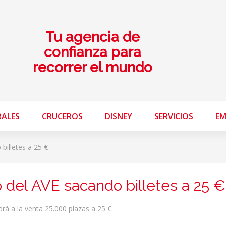
Tu agencia de
confianza para
recorrer el mundo
RALES
CRUCEROS
DISNEY
SERVICIOS
EM
billetes a 25 €
o del AVE sacando billetes a 25 €
rá a la venta 25.000 plazas a 25 €.