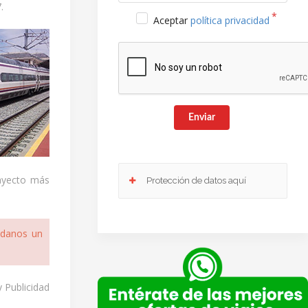
.
Aceptar
política privacidad
Enviar
rayecto más
Protección de datos aquí
Responsable
: Club Europeo de Automovilistas Viajes,
ndanos un
S.A. como responsable de esta web.
Finalidad de la recogida y tratamiento de los datos
personales
: Dar respuesta a la consulta planteada.
Legitimación
: Consentimiento del interesado.
y Publicidad
Destinatarios
: Plataforma de Mail marketing-