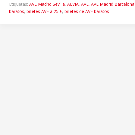
Etiquetas:
AVE Madrid Sevilla
,
ALVIA
,
AVE
,
AVE Madrid Barcelona
baratos
,
billetes AVE a 25 €
,
billetes de AVE baratos