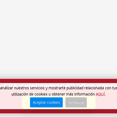
 CEA celebramos 60 años cont
analizar nuestros servicios y mostrarte publicidad relacionada con tu
utilización de cookies u obtener más información
AQUÍ
.
Cumplimos 60 años
→
Aceptar cookies
Rechazar