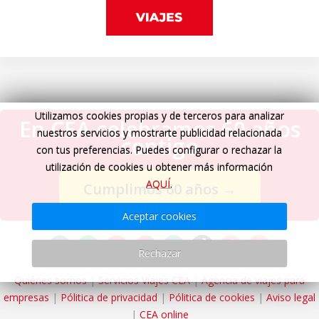
Utilizamos cookies propias y de terceros para analizar
En CEA celebramos 60 años
nuestros servicios y mostrarte publicidad relacionada
contigo
con tus preferencias. Puedes configurar o rechazar la
utilización de cookies u obtener más información
AQUÍ
.
Cumplimos 60 años
→
Aceptar cookies
Rechazar
Quiénes somos
|
Servicios Viajes CEA
|
Agencia de viajes para
empresas
|
Pólitica de privacidad
|
Pólitica de cookies
|
Aviso legal
|
CEA online