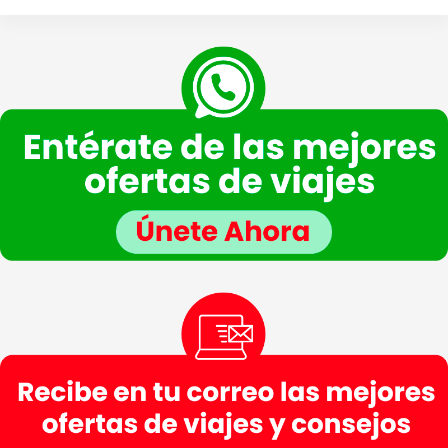
web.
Finalidad de la recogida y tratamiento de los datos personales
: Dar respuesta a la
consulta planteada.
Legitimación
: Consentimiento del interesado.
Destinatarios
: Plataforma de Mail marketing-Empresas del grupo CEA.
Información adicional
: En la
Política de Privacidad
de VIAJESCEA encontrarás
información adicional sobre la recopilación y el uso de su información personal por parte
de VIAJESCEA, incluida información sobre acceso, conservación, rectificación, eliminación,
seguridad y otros temas.