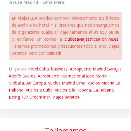
la
ruta Madrid – Lima (Perú)
.
En
viajesCEA
puedes comprar directamente tus billetes
de avión o de hotel. Y si prefieres que nos encarguemos
de organizarte cualquier viaje llámanos al
91 557 68 08
o envíanos un correo a
clubceaviajes@cea-online.es
.
Tenemos promociones y descuentos todo el año ¡viajes
baratos, pero con calidad!
Etiquetas:
hotel Cuba
,
business
,
Aeropuerto Madrid Barajas
Adolfo Suarez
,
Aeropuerto internacional Jose Martin
,
Globalia
,
Air Europa
,
vuelos Madrid Lima
,
vuelos Madrid La
Habana
,
Vuelos a Cuba
,
vuelos a la Habana
,
La Habana
,
Boing 787 Dreamliner
,
viajes baratos
Te llamamos